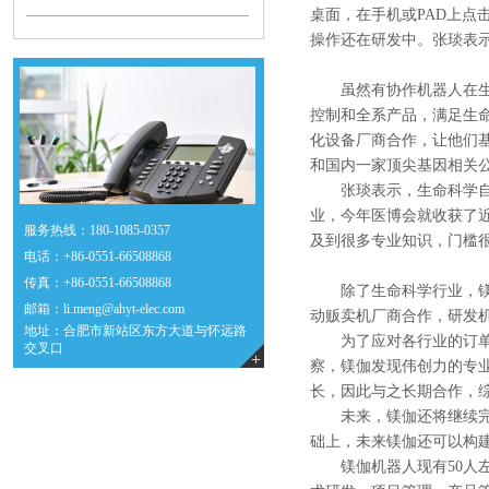
桌面，在手机或PAD上点
操作还在研发中。张琰表示
虽然有协作机器人在
控制和全系产品，满足生
化设备厂商合作，让他们
和国内一家顶尖基因相关
张琰表示，生命科学自
业，今年医博会就收获了近
服务热线：180-1085-0357
及到很多专业知识，门槛
电话
：
+86-0551-66508868
传真
：
+86-
0551-6650886
8
除了生命科学行业，
邮箱
：
li.meng@ahyt-elec.com
动贩卖机厂商合作，研发机
地址：合肥市新站区东方大道与怀远路
为了应对各行业的订
交叉口
+
察，镁伽发现伟创力的专
长，因此与之长期合作，综
未来，镁伽还将继续
础上，未来镁伽还可以构
镁伽机器人现有50人