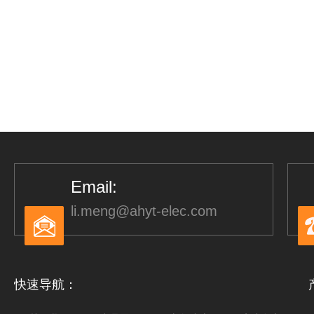
Email:
li.meng@ahyt-elec.com
快速导航：