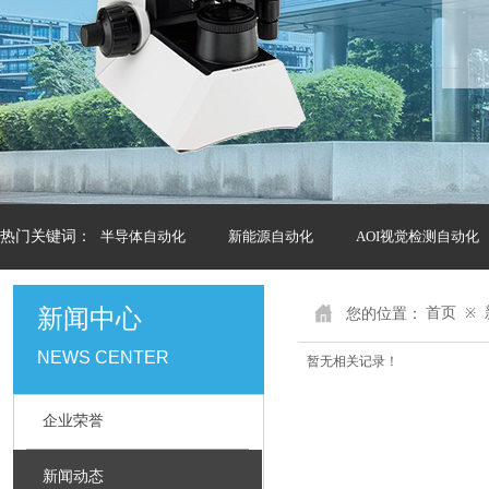
热门关键词：
半导体自动化
新能源自动化
AOI视觉检测自动化
新闻中心
您的位置：
首页
※
NEWS CENTER
暂无相关记录！
企业荣誉
新闻动态