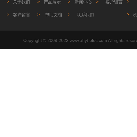
>
>
>
>
关于我们
产品展示
新闻中心
客户留言
>
>
>
>
客户留言
帮助文档
联系我们
Copyright © 2009-2022 www.ahyt-elec.com Al