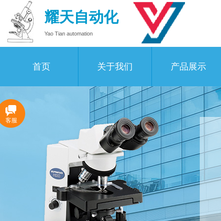
耀天自动化
Yao Tian automation
首页
关于我们
产品展示
客服