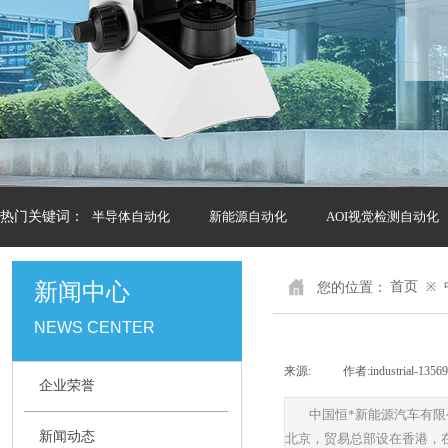
热门关键词：
半导体自动化
新能源自动化
AOI视觉检测自动化
新闻中心
您的位置：
首页
※
NEWS CENTER
来源:
|
作者:
industrial-1356
企业荣誉
中国恒*新能源汽车有
新闻动态
北京，贸易总部设在香港，在