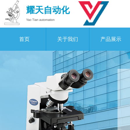
耀天自动化
Yao Tian automation
首页
关于我们
产品展示