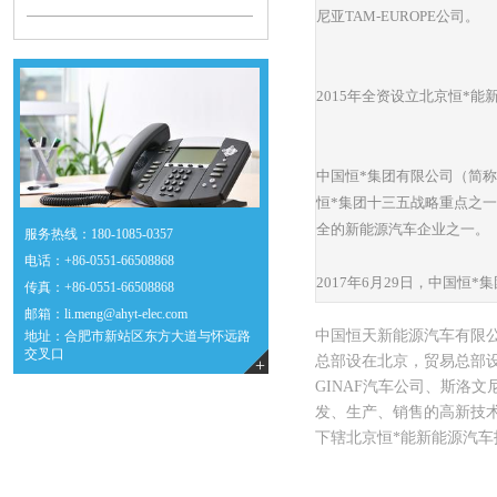
尼亚TAM-EUROPE公司。
2015年全资设立北京恒*
中国恒*集团有限公司（简称
恒*集团十三五战略重点之
全的新能源汽车企业之一。
服务热线：180-1085-0357
电话
：
+86-0551-66508868
2017年6月29日，中国
传真
：
+86-
0551-6650886
8
邮箱
：
li.meng@ahyt-elec.com
中国恒天新能源汽车有限
地址：合肥市新站区东方大道与怀远路
交叉口
总部设在北京，贸易总部
+
GINAF汽车公司、斯洛文尼
发、生产、销售的高新技
下辖北京恒*能新能源汽车技